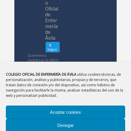
o
Oficial
de
Enfer
mería
de
Ávila
Seguir
Queremos
visibilizar la labor
de las
enfermeras. ¿Nos
conoces?
COLEGIO OFICIAL DE ENFERMERÍA DE ÁVILA
utiliza cookies técnicas, de
personalización, análisis y publicitarias, propias y de terceros, que
tratan datos de conexión y/o del dispositivo, así como hábitos de
Avatar
Colegio
navegación para facilitarle la misma, analizar estadísticas del uso de la
Oficial de
web y personalizar publicidad.
Enfermería
de Ávila
Aceptar cookies
12 May
Denegar
CONSEJO
|
BURGOS
|
LEÓN
|
PALENCIA
|
SALAMANCA
Desde el