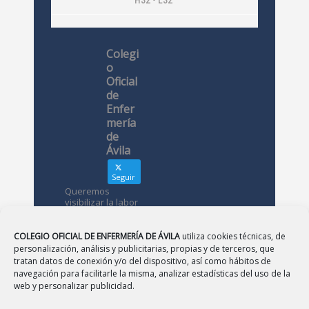
Colegi
o
Oficial
de
Enfer
mería
de
Ávila
Seguir
Queremos
visibilizar la labor
de las
enfermeras. ¿Nos
conoces?
COLEGIO OFICIAL DE ENFERMERÍA DE ÁVILA
utiliza cookies técnicas, de
personalización, análisis y publicitarias, propias y de terceros, que
tratan datos de conexión y/o del dispositivo, así como hábitos de
Avatar
Colegio
navegación para facilitarle la misma, analizar estadísticas del uso de la
Oficial de
web y personalizar publicidad.
Enfermería