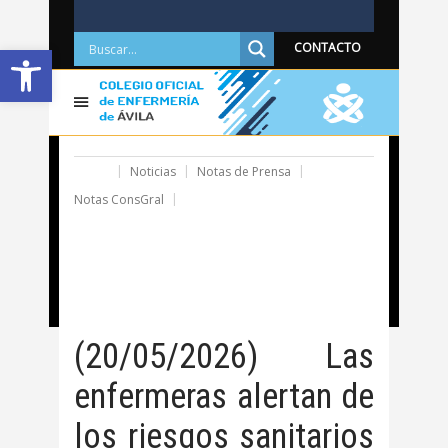
Abrir barra de herramientas
CONTACTO
Home
Noticias
Notas de Prensa
Notas ConsGral
(20/05/2026) Las enfermeras alertan de los riesgos
sanitarios de los sprays nasales bronceadores, una
práctica viral en redes sociales que causa cefaleas e
hipertensión
(20/05/2026) Las
enfermeras alertan de
los riesgos sanitarios