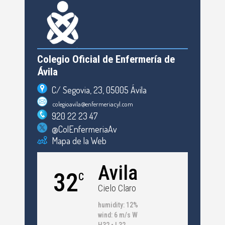
Colegio Oficial de Enfermería de
Ávila
C/ Segovia, 23, 05005 Ávila
colegioavila@enfermeriacyl.com
920 22 23 47
@ColEnfermeriaAv
Mapa de la Web
Avila
32
C
Cielo Claro
humidity: 12%
wind: 6 m/s W
H32 • L32