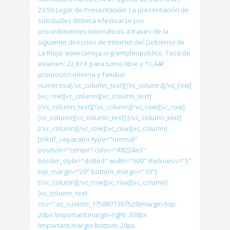
23:59 Lugar de Presentación: La presentación de
solicitudes deberá efectuarse por
procedimientos telemáticos a través de la
siguiente dirección de Internet del Gobierno de
La Rioja: www.larioja.org/empleopublico. Tasa de
examen: 22,87 € para turno libre y 11,44€
promoción interna y familiar
numerosa[/vc_column_text][/vc_column][/vc_row]
[vc_row][vc_column][vc_column_text]
[/vc_column_text][/vc_column][/vc_row][vc_row]
[vc_column][vc_column_text] [/vc_column_text]
[/vc_column][/vc_row][vc_row][vc_column]
[mkdf_separator type="normal"
position="center" color="#8224e3"
border_style="dotted" width="600" thickness="5"
top_margin="20" bottom_margin="10"]
[/vc_column][/vc_row][vc_row][vc_column]
[vc_column_text
css=".vc_custom_1758871367526{margin-top:
20px !important;margin-right: 300px
!important;margin-bottom: 20px