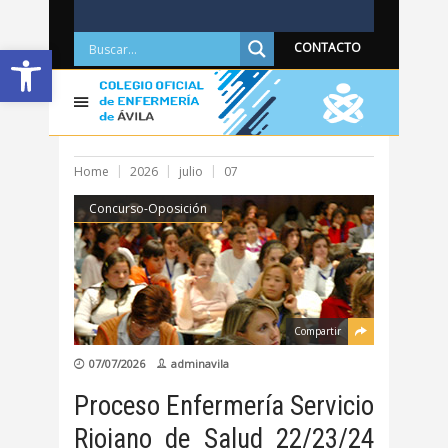
Abrir barra de herramientas
CONTACTO
Home
2026
julio
07
Concurso-Oposición
Compartir
07/07/2026
adminavila
Proceso Enfermería Servicio
Riojano de Salud 22/23/24