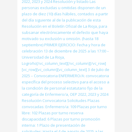
2022, 2023 y 2024 Resolución y listado Las
personas excluidas u omitidas disponen de un
plazo de diez (10) días hábiles, contados a partir
del día siguiente al de la publicación de esta
Resolución en el Boletín Oficial de La Rioja, para
subsanar electrónicamente el defecto que haya
motivado su exclusión u omisión. (hasta 18
septiembre) PRIMER EJERCICIO: Fecha y hora de
celebración 13 de diciembre de 2025 a las 17:00 –
Universidad de La Rioja,
Logroño[/vc_column_text][/vc_column][/vc_row]
[vc_row][vc_column][vc_column_text] 3 de Julio de
2025 – Convocatoria ENFERMERO/A: convocatoria
específica del proceso selectivo para el acceso a
la condición de personal estatutario fijo de la
categoría de Enfermero/a, OEP 2022, 2023 y 2024
Resolución Convocatoria Solicitudes Plazas
convocadas: Enfermero/a: 109 Plazas por turno
libre: 102 Plazas por turno reserva
discapacidad: 6 Plazas por turno promoción
interna: 1 Plazo de presentación de
solicitudes: Hasta el 4 de agosto de 2025 a las