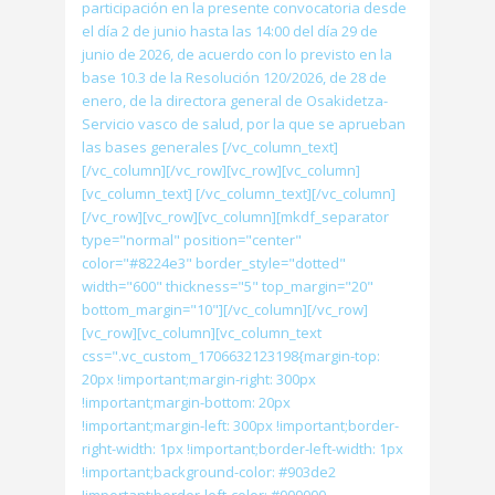
participación en la presente convocatoria desde
el día 2 de junio hasta las 14:00 del día 29 de
junio de 2026, de acuerdo con lo previsto en la
base 10.3 de la Resolución 120/2026, de 28 de
enero, de la directora general de Osakidetza-
Servicio vasco de salud, por la que se aprueban
las bases generales [/vc_column_text]
[/vc_column][/vc_row][vc_row][vc_column]
[vc_column_text] [/vc_column_text][/vc_column]
[/vc_row][vc_row][vc_column][mkdf_separator
type="normal" position="center"
color="#8224e3" border_style="dotted"
width="600" thickness="5" top_margin="20"
bottom_margin="10"][/vc_column][/vc_row]
[vc_row][vc_column][vc_column_text
css=".vc_custom_1706632123198{margin-top:
20px !important;margin-right: 300px
!important;margin-bottom: 20px
!important;margin-left: 300px !important;border-
right-width: 1px !important;border-left-width: 1px
!important;background-color: #903de2