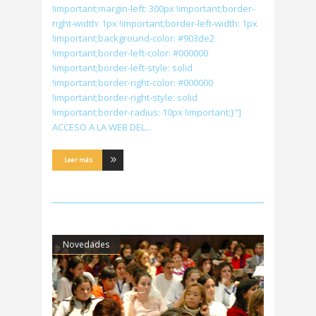
!important;margin-left: 300px !important;border-
right-width: 1px !important;border-left-width: 1px
!important;background-color: #903de2
!important;border-left-color: #000000
!important;border-left-style: solid
!important;border-right-color: #000000
!important;border-right-style: solid
!important;border-radius: 10px !important;}"]
ACCESO A LA WEB DEL
Leer más
Novedades