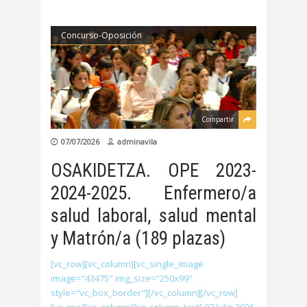
Concurso-Oposición
Compartir
07/07/2026
adminavila
OSAKIDETZA. OPE 2023-
2024-2025. Enfermero/a
salud laboral, salud mental
y Matrón/a (189 plazas)
[vc_row][vc_column][vc_single_image
image="43475" img_size="250x99"
style="vc_box_border"][/vc_column][/vc_row]