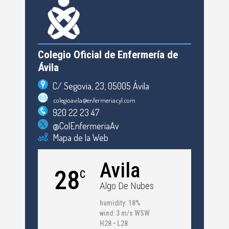
Colegio Oficial de Enfermería de
Ávila
C/ Segovia, 23, 05005 Ávila
colegioavila@enfermeriacyl.com
920 22 23 47
@ColEnfermeriaAv
Mapa de la Web
Avila
28
C
Algo De Nubes
humidity: 18%
wind: 3 m/s WSW
H28 • L28