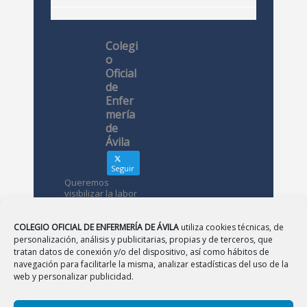
Colegi
o
Oficial
de
Enfer
mería
de
Ávila
Seguir
Queremos
visibilizar la labor
de las
enfermeras. ¿Nos
conoces?
COLEGIO OFICIAL DE ENFERMERÍA DE ÁVILA
utiliza cookies técnicas, de
personalización, análisis y publicitarias, propias y de terceros, que
tratan datos de conexión y/o del dispositivo, así como hábitos de
Avatar
Colegio
navegación para facilitarle la misma, analizar estadísticas del uso de la
Oficial de
web y personalizar publicidad.
Enfermería
de Ávila