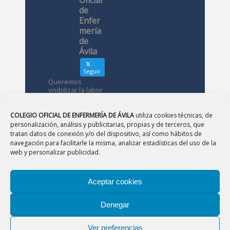
de
Enfer
mería
de
Ávila
Seguir
Queremos
visibilizar la labor
de las
enfermeras. ¿Nos
conoces?
COLEGIO OFICIAL DE ENFERMERÍA DE ÁVILA
utiliza cookies técnicas, de
personalización, análisis y publicitarias, propias y de terceros, que
tratan datos de conexión y/o del dispositivo, así como hábitos de
Avatar
Colegio
navegación para facilitarle la misma, analizar estadísticas del uso de la
Oficial de
web y personalizar publicidad.
Enfermería
de Ávila
Aceptar cookies
12 May
Denegar
CONSEJO
|
BURGOS
|
LEÓN
|
PALENCIA
|
SALAMANCA
Desde el
|
SEGOVIA
|
SORIA
|
VALLADOLID
|
ZAMORA
Colegio de
Ver preferencias