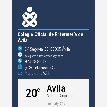
Colegio Oficial de Enfermería de
Ávila
C/ Segovia, 23, 05005 Ávila
colegioavila@enfermeriacyl.com
920 22 23 47
@ColEnfermeriaAv
Mapa de la Web
Avila
20
C
Nubes Dispersas
humidity: 34%