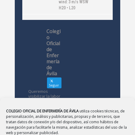
wind: 3 m/s WSW
H20 • L20
Colegi
o
Oficial
de
Enfer
mería
de
Ávila
Seguir
Queremos
visibilizar la labor
de las
enfermeras. ¿Nos
conoces?
COLEGIO OFICIAL DE ENFERMERÍA DE ÁVILA
utiliza cookies técnicas, de
personalización, análisis y publicitarias, propias y de terceros, que
tratan datos de conexión y/o del dispositivo, así como hábitos de
Avatar
Colegio
navegación para facilitarle la misma, analizar estadísticas del uso de la
Oficial de
web y personalizar publicidad.