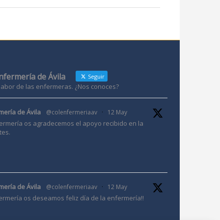
Enfermería de Ávila
Seguir
 labor de las enfermeras. ¿Nos conoces?
mería de Ávila
@colenfermeriaav
·
12 May
ermería os agradecemos el apoyo recibido en la
tes.
mería de Ávila
@colenfermeriaav
·
12 May
ermería os deseamos feliz día de la enfermería!!