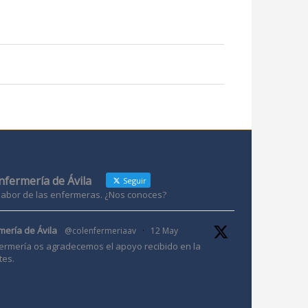
Enfermería de Ávila
Seguir
 labor de las enfermeras. ¿Nos conoces?
mería de Ávila
@colenfermeriaav
·
12 May
ermería os agradecemos el apoyo recibido en la
tes.