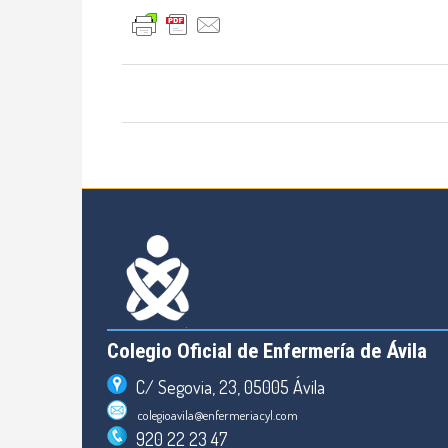
Colegio Oficial de Enfermería de Ávila
C/ Segovia, 23, 05005 Ávila
colegioavila@enfermeriacyl.com
920 22 23 47