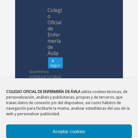
Colegi
o
Oficial
de
Enfer
mería
de
Ávila
Seguir
Queremos
visibilizar la labor
de las
enfermeras. ¿Nos
conoces?
COLEGIO OFICIAL DE ENFERMERÍA DE ÁVILA
utiliza cookies técnicas, de
personalización, análisis y publicitarias, propias y de terceros, que
tratan datos de conexión y/o del dispositivo, así como hábitos de
Avatar
Colegio
navegación para facilitarle la misma, analizar estadísticas del uso de la
Oficial de
web y personalizar publicidad.
Enfermería
de Ávila
Aceptar cookies
12 May