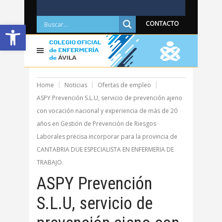
Abrir barra de herramientas
CONTACTO
Home
Noticias
Ofertas de empleo
ASPY Prevención S.L.U, servicio de prevención ajeno
con vocación nacional y experiencia de más de 20
años en Gestión de Prevención de Riesgos
Laborales precisa incorporar para la provincia de
CANTABRIA DUE ESPECIALISTA EN ENFERMERIA DE
TRABAJO.
ASPY Prevención
S.L.U, servicio de