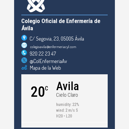
Colegio Oficial de Enfermería de
Ávila
C/ Segovia, 23, 05005 Ávila
colegioavila@enfermeriacyl.com
920 22 23 47
@ColEnfermeriaAv
Mapa de la Web
Avila
20
C
Cielo Claro
humidity: 22%
wind: 2 m/s S
H20 • L20