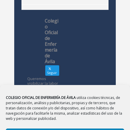
Colegi
o
Oficial
de
Enfer
mería
de
Ávila
Seguir
Queremos
visibilizar la labor
de las
enfermeras. ¿Nos
conoces?
COLEGIO OFICIAL DE ENFERMERÍA DE ÁVILA
utiliza cookies técnicas, de
personalización, análisis y publicitarias, propias y de terceros, que
tratan datos de conexión y/o del dispositivo, así como hábitos de
Avatar
Colegio
navegación para facilitarle la misma, analizar estadísticas del uso de la
Oficial de
web y personalizar publicidad.
Enfermería
de Ávila