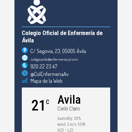
Colegio Oficial de Enfermería de
Ávila
C/ Segovia, 23, 05005 Ávila
colegioavila@enfermeriacyl.com
920 22 23 47
@ColEnfermeriaAv
Mapa de la Web
Avila
21
C
Cielo Claro
humidity: 20%
wind: 2 m/s SSW
H21 • L21