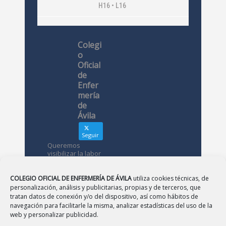
H16 • L16
Colegi
o
Oficial
de
Enfer
mería
de
Ávila
Seguir
Queremos
visibilizar la labor
de las
enfermeras. ¿Nos
conoces?
COLEGIO OFICIAL DE ENFERMERÍA DE ÁVILA
utiliza cookies técnicas, de
personalización, análisis y publicitarias, propias y de terceros, que
tratan datos de conexión y/o del dispositivo, así como hábitos de
Avatar
Colegio
navegación para facilitarle la misma, analizar estadísticas del uso de la
Oficial de
web y personalizar publicidad.
Enfermería