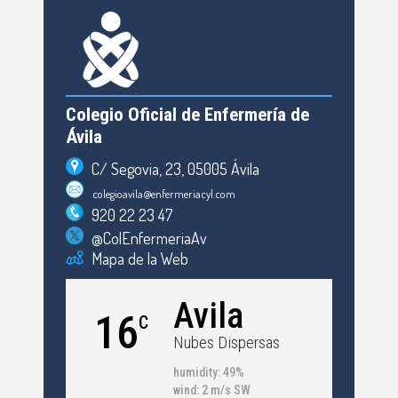
Colegio Oficial de Enfermería de
Ávila
C/ Segovia, 23, 05005 Ávila
colegioavila@enfermeriacyl.com
920 22 23 47
@ColEnfermeriaAv
Mapa de la Web
Avila
16
C
Nubes Dispersas
humidity: 49%
wind: 2 m/s SW