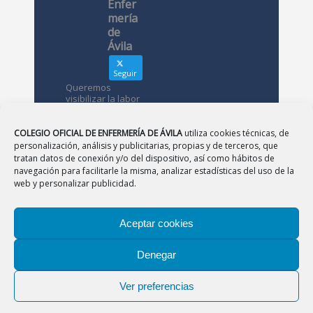
Enfer
mería
de
Ávila
Seguir
Queremos
visibilizar la labor
de las
enfermeras. ¿Nos
conoces?
COLEGIO OFICIAL DE ENFERMERÍA DE ÁVILA
utiliza cookies técnicas, de
personalización, análisis y publicitarias, propias y de terceros, que
tratan datos de conexión y/o del dispositivo, así como hábitos de
Avatar
Colegio
navegación para facilitarle la misma, analizar estadísticas del uso de la
Oficial de
web y personalizar publicidad.
Enfermería
de Ávila
Aceptar cookies
12 May
Denegar
CONSEJO
|
BURGOS
|
LEÓN
|
PALENCIA
|
SALAMANCA
Desde el
|
SEGOVIA
|
SORIA
|
VALLADOLID
|
ZAMORA
Colegio de
Ver preferencias
Enfermería
Aviso Legal
|
Política de Privacidad
|
Política de
os