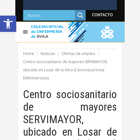
Abrir barra de herramientas
CONTACTO
Home
Noticias
Ofertas de empleo
Centro sociosanitario de mayores SERVIMAYOR,
ubicado en Losar de la Vera (Cáceres) precisa
Enfermeros/as
Centro sociosanitario
de mayores
SERVIMAYOR,
ubicado en Losar de