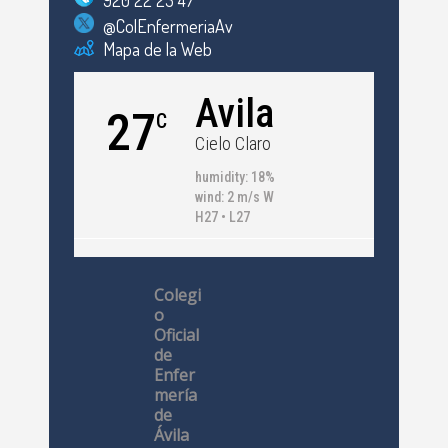
@ColEnfermeriaAv
Mapa de la Web
Avila
27
C
Cielo Claro
humidity: 18%
wind: 2 m/s W
H27 • L27
Colegi
o
Oficial
de
Enfer
mería
de
Ávila