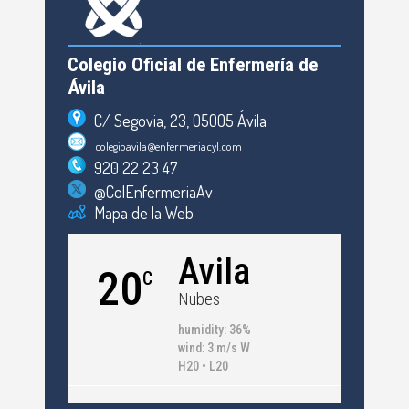
Colegio Oficial de Enfermería de
Ávila
C/ Segovia, 23, 05005 Ávila
colegioavila@enfermeriacyl.com
920 22 23 47
@ColEnfermeriaAv
Mapa de la Web
Avila
20
C
Nubes
humidity: 36%
wind: 3 m/s W
H20 • L20