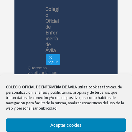
Colegi
o
Oficial
de
Enfer
mería
de
Ávila
Seguir
Queremos
visibilizar la labor
de las
enfermeras. ¿Nos
conoces?
COLEGIO OFICIAL DE ENFERMERÍA DE ÁVILA
utiliza cookies técnicas, de
personalización, análisis y publicitarias, propias y de terceros, que
tratan datos de conexión y/o del dispositivo, así como hábitos de
Avatar
Colegio
navegación para facilitarle la misma, analizar estadísticas del uso de la
Oficial de
web y personalizar publicidad.
Enfermería
de Ávila
Aceptar cookies
12 May