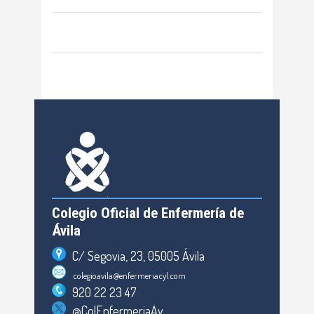
Colegio Oficial de Enfermería de
Ávila
C/ Segovia, 23, 05005 Ávila
colegioavila@enfermeriacyl.com
920 22 23 47
@ColEnfermeriaAv