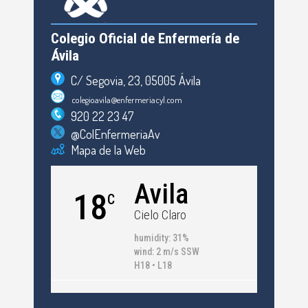
Colegio Oficial de Enfermería de
Ávila
C/ Segovia, 23, 05005 Ávila
colegioavila@enfermeriacyl.com
920 22 23 47
@ColEnfermeriaAv
Mapa de la Web
Avila
18
C
Cielo Claro
humidity: 31%
wind: 2 m/s SSW
H18 • L18