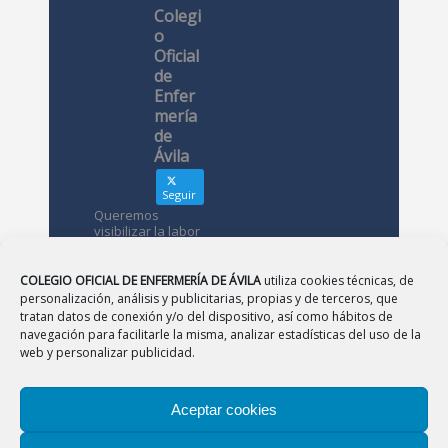
Colegi
o
Oficial
de
Enfer
mería
de
Ávila
Seguir
Queremos
visibilizar la labor
de las
enfermeras. ¿Nos
conoces?
COLEGIO OFICIAL DE ENFERMERÍA DE ÁVILA
utiliza cookies técnicas, de
personalización, análisis y publicitarias, propias y de terceros, que
tratan datos de conexión y/o del dispositivo, así como hábitos de
Avatar
Colegio
navegación para facilitarle la misma, analizar estadísticas del uso de la
Oficial de
web y personalizar publicidad.
Enfermería
de Ávila
Aceptar cookies
12 May