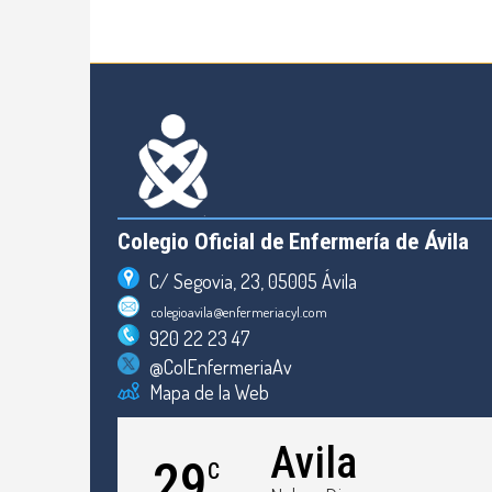
Colegio Oficial de Enfermería de Ávila
C/ Segovia, 23, 05005 Ávila
colegioavila@enfermeriacyl.com
920 22 23 47
@ColEnfermeriaAv
Mapa de la Web
Avila
29
C