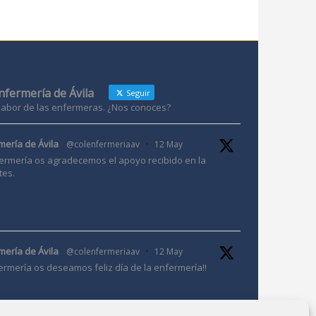
Enfermería de Ávila
Seguir
 labor de las enfermeras. ¿Nos conoces?
mería de Ávila
@colenfermeriaav
·
12 May
ermería os agradecemos el apoyo recibido en la
tes.
mería de Ávila
@colenfermeriaav
·
12 May
ermería os deseamos feliz día de la enfermería!!