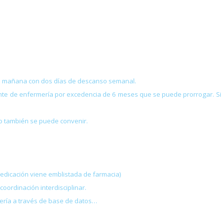
 de mañana con dos días de descanso semanal.
te de enfermería por excedencia de 6 meses que se puede prorrogar. Si 
ro también se puede convenir.
medicación viene emblistada de farmacia)
oordinación interdisciplinar.
ería a través de base de datos…