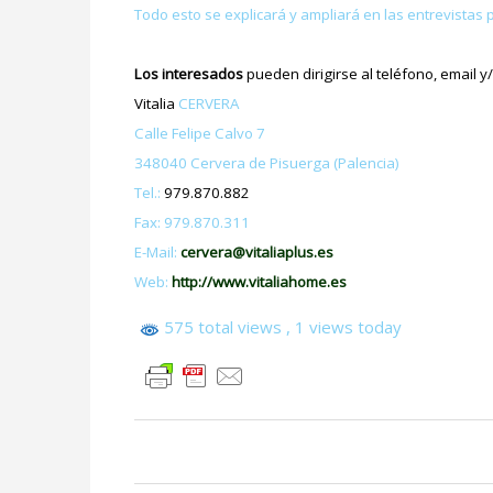
Todo esto se explicará y ampliará en las entrevistas 
Los interesados
pueden dirigirse al teléfono, email y/
Vitalia
CERVERA
Calle Felipe Calvo 7
348040 Cervera de Pisuerga (Palencia)
Tel.:
979.870.882
Fax: 979.870.311
E-Mail:
cervera@vitaliaplus.es
Web:
http://www.vitaliahome.es
575 total views
, 1 views today