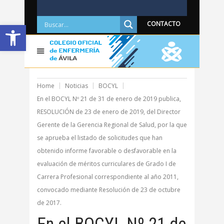
Abrir barra de herramientas
CONTACTO
Home
Noticias
BOCYL
En el BOCYL Nº 21 de 31 de enero de 2019 publica,
RESOLUCIÓN de 23 de enero de 2019, del Director
Gerente de la Gerencia Regional de Salud, por la que
se aprueba el listado de solicitudes que han
obtenido informe favorable o desfavorable en la
evaluación de méritos curriculares de Grado I de
Carrera Profesional correspondiente al año 2011,
convocado mediante Resolución de 23 de octubre
de 2017.