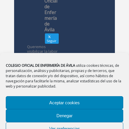
Oficial
de
Enfer
mería
de
Ávila
Seguir
Queremos
visibilizar la labor
de las
enfermeras. ¿Nos
conoces?
COLEGIO OFICIAL DE ENFERMERÍA DE ÁVILA
utiliza cookies técnicas, de
personalización, análisis y publicitarias, propias y de terceros, que
tratan datos de conexión y/o del dispositivo, así como hábitos de
Avatar
Colegio
navegación para facilitarle la misma, analizar estadísticas del uso de la
Oficial de
web y personalizar publicidad.
Enfermería
de Ávila
Aceptar cookies
12 May
Denegar
CONSEJO
|
BURGOS
|
LEÓN
|
PALENCIA
|
SALAMANCA
Desde el
|
SEGOVIA
|
SORIA
|
VALLADOLID
|
ZAMORA
Colegio de
Ver preferencias