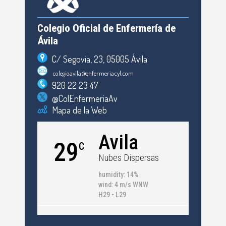
Colegio Oficial de Enfermería de
Ávila
C/ Segovia, 23, 05005 Ávila
colegioavila@enfermeriacyl.com
920 22 23 47
@ColEnfermeriaAv
Mapa de la Web
Avila
29
C
Nubes Dispersas
humidity: 14%
wind: 4 m/s WNW
H29 • L29