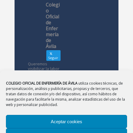
Colegi
o
Oficial
de
Enfer
mería
de
Ávila
Seguir
Queremos
visibilizar la labor
de las
enfermeras. ¿Nos
conoces?
COLEGIO OFICIAL DE ENFERMERÍA DE ÁVILA
utiliza cookies técnicas, de
personalización, análisis y publicitarias, propias y de terceros, que
tratan datos de conexión y/o del dispositivo, así como hábitos de
Avatar
Colegio
navegación para facilitarle la misma, analizar estadísticas del uso de la
Oficial de
web y personalizar publicidad.
Enfermería
de Ávila
Aceptar cookies
12 May