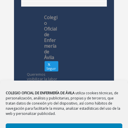
Colegi
o
Oficial
de
Enfer
mería
de
Ávila
Seguir
Queremos
visibilizar la labor
de las
enfermeras. ¿Nos
conoces?
COLEGIO OFICIAL DE ENFERMERÍA DE ÁVILA
utiliza cookies técnicas, de
personalización, análisis y publicitarias, propias y de terceros, que
tratan datos de conexión y/o del dispositivo, así como hábitos de
Avatar
Colegio
navegación para facilitarle la misma, analizar estadísticas del uso de la
Oficial de
web y personalizar publicidad.
Enfermería
de Ávila