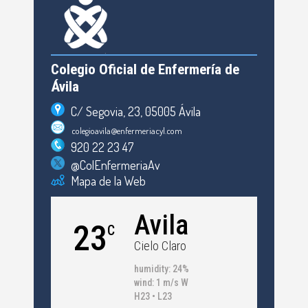
Colegio Oficial de Enfermería de
Ávila
C/ Segovia, 23, 05005 Ávila
colegioavila@enfermeriacyl.com
920 22 23 47
@ColEnfermeriaAv
Mapa de la Web
Avila
23
C
Cielo Claro
humidity: 24%
wind: 1 m/s W
H23 • L23