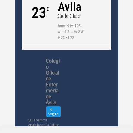
Avila
23
C
Cielo Claro
humidity: 19%
wind: 3 m/s SW
H23 • L23
Colegi
o
Oficial
de
Enfer
mería
de
Ávila
Seguir
Queremos
visibilizar la labor
de las