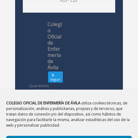
H23 • L23
Colegi
o
Oficial
de
Enfer
mería
de
Ávila
Seguir
Queremos
visibilizar la labor
de las
enfermeras. ¿Nos
COLEGIO OFICIAL DE ENFERMERÍA DE ÁVILA
utiliza cookies técnicas, de
conoces?
personalización, análisis y publicitarias, propias y de terceros, que
tratan datos de conexión y/o del dispositivo, así como hábitos de
navegación para facilitarle la misma, analizar estadísticas del uso de la
Avatar
Colegio
web y personalizar publicidad.
Oficial de
Enfermería