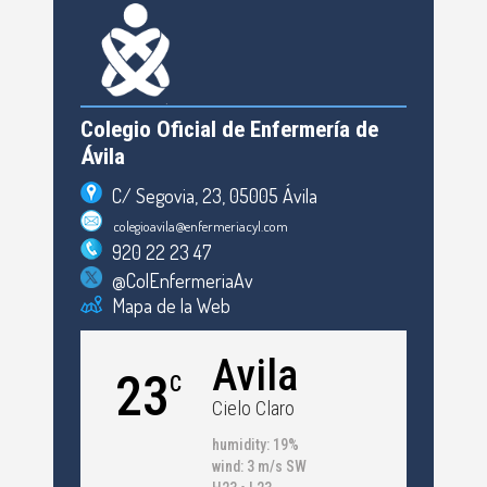
Colegio Oficial de Enfermería de
Ávila
C/ Segovia, 23, 05005 Ávila
colegioavila@enfermeriacyl.com
920 22 23 47
@ColEnfermeriaAv
Mapa de la Web
Avila
23
C
Cielo Claro
humidity: 19%
wind: 3 m/s SW