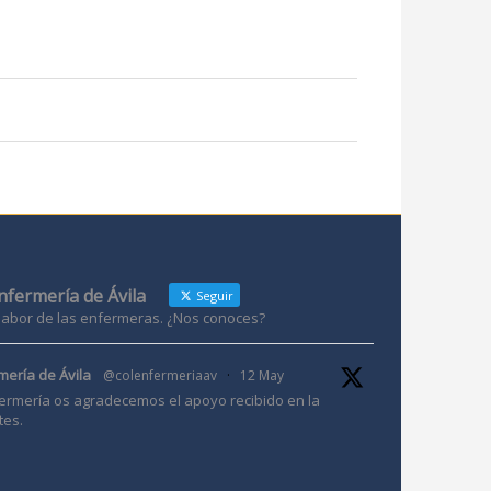
Enfermería de Ávila
Seguir
 labor de las enfermeras. ¿Nos conoces?
mería de Ávila
@colenfermeriaav
·
12 May
ermería os agradecemos el apoyo recibido en la
tes.