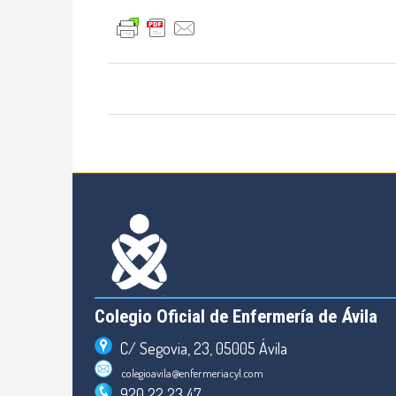
Colegio Oficial de Enfermería de Ávila
C/ Segovia, 23, 05005 Ávila
colegioavila@enfermeriacyl.com
920 22 23 47