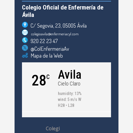
Colegio Oficial de Enfermería de
Ávila
C/ Segovia, 23, 05005 Ávila
colegioavila@enfermeriacyl.com
920 22 23 47
@ColEnfermeriaAv
Mapa de la Web
Avila
28
C
Cielo Claro
humidity: 13%
wind: 5 m/s W
H28 • L28
Colegi