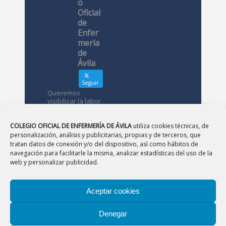
o
Oficial
de
Enfer
mería
de
Ávila
Seguir
Queremos
visibilizar la labor
de las
enfermeras. ¿Nos
conoces?
COLEGIO OFICIAL DE ENFERMERÍA DE ÁVILA
utiliza cookies técnicas, de
personalización, análisis y publicitarias, propias y de terceros, que
tratan datos de conexión y/o del dispositivo, así como hábitos de
Avatar
Colegio
navegación para facilitarle la misma, analizar estadísticas del uso de la
Oficial de
web y personalizar publicidad.
Enfermería
de Ávila
Aceptar cookies
12 May
Denegar
CONSEJO
|
BURGOS
|
LEÓN
|
PALENCIA
|
SALAMANCA
Desde el