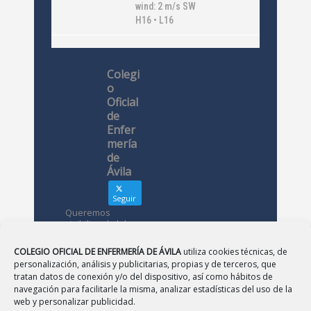
wind: 2 m/s SW
H16 • L16
Colegi
o
Oficial
de
Enfer
mería
de
Ávila
Seguir
Queremos
visibilizar la labor
de las
enfermeras. ¿Nos
COLEGIO OFICIAL DE ENFERMERÍA DE ÁVILA
utiliza cookies técnicas, de
conoces?
personalización, análisis y publicitarias, propias y de terceros, que
tratan datos de conexión y/o del dispositivo, así como hábitos de
navegación para facilitarle la misma, analizar estadísticas del uso de la
Avatar
Colegio
web y personalizar publicidad.
Oficial de