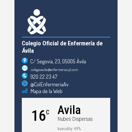
Colegio Oficial de Enfermería de
Ávila
C/ Segovia, 23, 05005 Ávila
colegioavila@enfermeriacyl.com
920 22 23 47
@ColEnfermeriaAv
Mapa de la Web
Avila
16
C
Nubes Dispersas
humidity: 49%