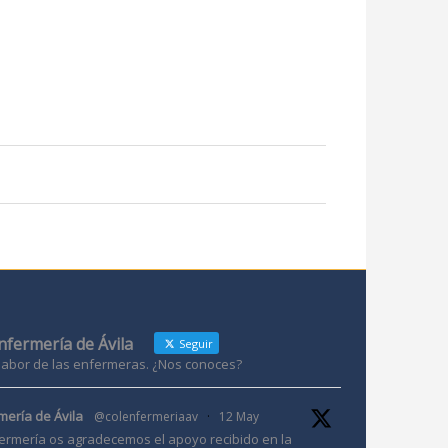
Enfermería de Ávila
Seguir
 labor de las enfermeras. ¿Nos conoces?
mería de Ávila
@colenfermeriaav
·
12 May
ermería os agradecemos el apoyo recibido en la