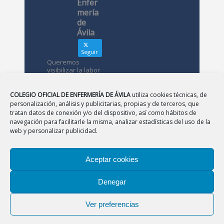
Enfer
mería
de
Ávila
Seguir
Queremos
visibilizar la labor
de las
enfermeras. ¿Nos
conoces?
COLEGIO OFICIAL DE ENFERMERÍA DE ÁVILA
utiliza cookies técnicas, de
personalización, análisis y publicitarias, propias y de terceros, que
tratan datos de conexión y/o del dispositivo, así como hábitos de
Avatar
Colegio
navegación para facilitarle la misma, analizar estadísticas del uso de la
Oficial de
web y personalizar publicidad.
Enfermería
de Ávila
Aceptar cookies
12 May
Denegar
CONSEJO
|
BURGOS
|
LEÓN
|
PALENCIA
|
SALAMANCA
Desde el
|
SEGOVIA
|
SORIA
|
VALLADOLID
|
ZAMORA
Colegio de
Ver preferencias
Enfermería
Aviso Legal
|
Política de Privacidad
|
Política de
os
Cookies