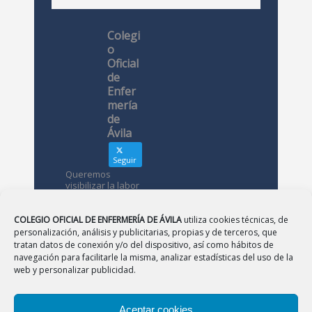
Colegi
o
Oficial
de
Enfer
mería
de
Ávila
Seguir
Queremos
visibilizar la labor
de las
enfermeras. ¿Nos
conoces?
COLEGIO OFICIAL DE ENFERMERÍA DE ÁVILA
utiliza cookies técnicas, de
personalización, análisis y publicitarias, propias y de terceros, que
tratan datos de conexión y/o del dispositivo, así como hábitos de
Avatar
Colegio
navegación para facilitarle la misma, analizar estadísticas del uso de la
Oficial de
web y personalizar publicidad.
Enfermería
de Ávila
Aceptar cookies
12 May