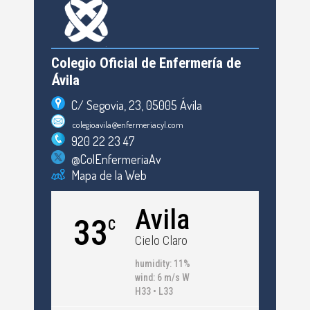
Colegio Oficial de Enfermería de
Ávila
C/ Segovia, 23, 05005 Ávila
colegioavila@enfermeriacyl.com
920 22 23 47
@ColEnfermeriaAv
Mapa de la Web
Avila
33
C
Cielo Claro
humidity: 11%
wind: 6 m/s W
H33 • L33