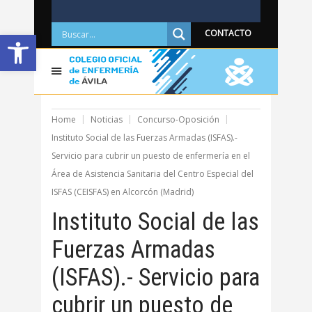
Abrir barra de herramientas
CONTACTO
Home
Noticias
Concurso-Oposición
Instituto Social de las Fuerzas Armadas (ISFAS).-
Servicio para cubrir un puesto de enfermería en el
Área de Asistencia Sanitaria del Centro Especial del
ISFAS (CEISFAS) en Alcorcón (Madrid)
Instituto Social de las
Fuerzas Armadas
(ISFAS).- Servicio para
cubrir un puesto de