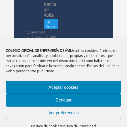
mería
de
Ávila
Seguir
Queremos
visibilizar la labor
de las
enfermeras. ¿Nos
conoces?
COLEGIO OFICIAL DE ENFERMERÍA DE ÁVILA
utiliza cookies técnicas, de
personalización, análisis y publicitarias, propias y de terceros, que
tratan datos de conexión y/o del dispositivo, así como hábitos de
Avatar
Colegio
navegación para facilitarle la misma, analizar estadísticas del uso de la
Oficial de
web y personalizar publicidad.
Enfermería
de Ávila
Aceptar cookies
12 May
Denegar
CONSEJO
|
BURGOS
|
LEÓN
|
PALENCIA
|
SALAMANCA
Desde el
|
SEGOVIA
|
SORIA
|
VALLADOLID
|
ZAMORA
Colegio de
Ver preferencias
Enfermería
Aviso Legal
|
Política de Privacidad
|
Política de
os
Cookies
agradecemos
Política de cookies
Política de Privacidad