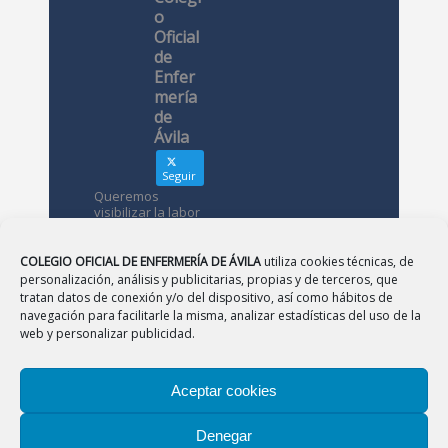
o
Oficial
de
Enfer
mería
de
Ávila
Seguir
Queremos
visibilizar la labor
de las
enfermeras. ¿Nos
conoces?
COLEGIO OFICIAL DE ENFERMERÍA DE ÁVILA
utiliza cookies técnicas, de
personalización, análisis y publicitarias, propias y de terceros, que
tratan datos de conexión y/o del dispositivo, así como hábitos de
Avatar
Colegio
navegación para facilitarle la misma, analizar estadísticas del uso de la
Oficial de
web y personalizar publicidad.
Enfermería
de Ávila
Aceptar cookies
12 May
Denegar
CONSEJO
|
BURGOS
|
LEÓN
|
PALENCIA
|
SALAMANCA