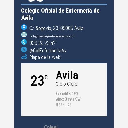
Colegio Oficial de Enfermería de
Ávila
C/ Segovia, 23, 05005 Ávila
colegioavila@enfermeriacyl.com
920 22 23 47
@ColEnfermeriaAv
Mapa de la Web
Avila
23
C
Cielo Claro
humidity: 19%
wind: 3 m/s SW
H23 • L23
Colegi