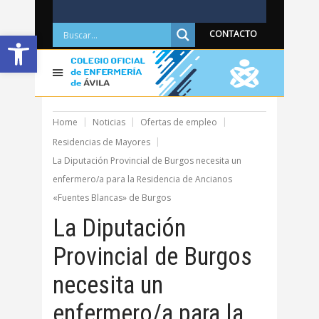
Abrir barra de herramientas
CONTACTO
Home
Noticias
Ofertas de empleo
Residencias de Mayores
La Diputación Provincial de Burgos necesita un
enfermero/a para la Residencia de Ancianos
«Fuentes Blancas» de Burgos
La Diputación
Provincial de Burgos
necesita un
enfermero/a para la