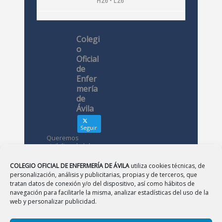
H26 • L26
Colegi
o
Oficial
de
Enfer
mería
de
Ávila
Seguir
Queremos
visibilizar la labor
de las
enfermeras. ¿Nos
COLEGIO OFICIAL DE ENFERMERÍA DE ÁVILA
utiliza cookies técnicas, de
conoces?
personalización, análisis y publicitarias, propias y de terceros, que
tratan datos de conexión y/o del dispositivo, así como hábitos de
navegación para facilitarle la misma, analizar estadísticas del uso de la
Avatar
Colegio
web y personalizar publicidad.
Oficial de
Enfermería