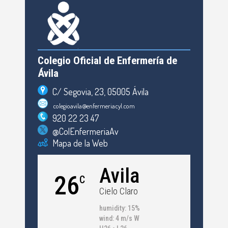
Colegio Oficial de Enfermería de
Ávila
C/ Segovia, 23, 05005 Ávila
colegioavila@enfermeriacyl.com
920 22 23 47
@ColEnfermeriaAv
Mapa de la Web
Avila
26
C
Cielo Claro
humidity: 15%
wind: 4 m/s W