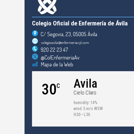
Colegio Oficial de Enfermería de Ávila
C/ Segovia, 23, 05005 Ávila
colegioavila@enfermeriacyl.com
920 22 23 47
@ColEnfermeriaAv
Mapa de la Web
Avila
30
C
Cielo Claro
humidity: 14%
wind: 5 m/s WSW
H30 • L30