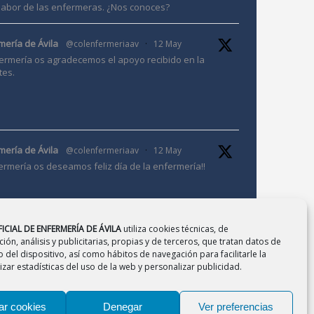
 labor de las enfermeras. ¿Nos conoces?
mería de Ávila
@colenfermeriaav
·
12 May
ermería os agradecemos el apoyo recibido en la
tes.
mería de Ávila
@colenfermeriaav
·
12 May
ermería os deseamos feliz día de la enfermería!!
ICIAL DE ENFERMERÍA DE ÁVILA
utiliza cookies técnicas, de
ión, análisis y publicitarias, propias y de terceros, que tratan datos de
 del dispositivo, así como hábitos de navegación para facilitarle la
mería de Ávila
@colenfermeriaav
·
10 Mar
zar estadísticas del uso de la web y personalizar publicidad.
Jornada de Investigación en Enfermería.
2026
ar cookies
Denegar
Ver preferencias