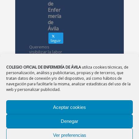
de
Enfer
mería
de
Ávila
Seguir
Queremos
visibilizar la labor
de las
enfermeras. ¿Nos
conoces?
COLEGIO OFICIAL DE ENFERMERÍA DE ÁVILA
utiliza cookies técnicas, de
personalización, análisis y publicitarias, propias y de terceros, que
tratan datos de conexión y/o del dispositivo, así como hábitos de
Avatar
Colegio
navegación para facilitarle la misma, analizar estadísticas del uso de la
Oficial de
web y personalizar publicidad.
Enfermería
de Ávila
Aceptar cookies
12 May
Denegar
CONSEJO
|
BURGOS
|
LEÓN
|
PALENCIA
|
SALAMANCA
Desde el
|
SEGOVIA
|
SORIA
|
VALLADOLID
|
ZAMORA
Colegio de
Ver preferencias
Enfermería