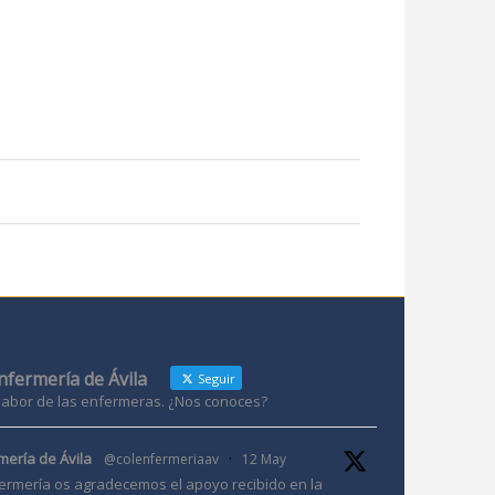
Enfermería de Ávila
Seguir
 labor de las enfermeras. ¿Nos conoces?
mería de Ávila
@colenfermeriaav
·
12 May
ermería os agradecemos el apoyo recibido en la