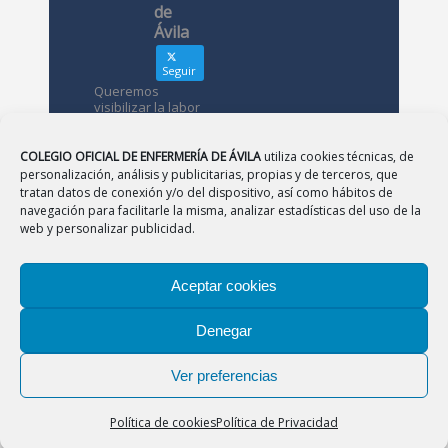
de
Ávila
Seguir
Queremos
visibilizar la labor
de las
enfermeras. ¿Nos
conoces?
COLEGIO OFICIAL DE ENFERMERÍA DE ÁVILA
utiliza cookies técnicas, de
personalización, análisis y publicitarias, propias y de terceros, que
tratan datos de conexión y/o del dispositivo, así como hábitos de
Avatar
Colegio
navegación para facilitarle la misma, analizar estadísticas del uso de la
Oficial de
web y personalizar publicidad.
Enfermería
de Ávila
Aceptar cookies
12 May
Denegar
CONSEJO
|
BURGOS
|
LEÓN
|
PALENCIA
|
SALAMANCA
Desde el
|
SEGOVIA
|
SORIA
|
VALLADOLID
|
ZAMORA
Colegio de
Ver preferencias
Enfermería
Aviso Legal
|
Política de Privacidad
|
Política de
os
Cookies
agradecemos
Política de cookies
Política de Privacidad
el apoyo