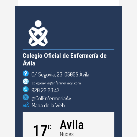
Colegio Oficial de Enfermería de
Ávila
C/ Segovia, 23, 05005 Ávila
colegioavila@enfermeriacyl.com
920 22 23 47
@ColEnfermeriaAv
Mapa de la Web
Avila
17
C
Nubes