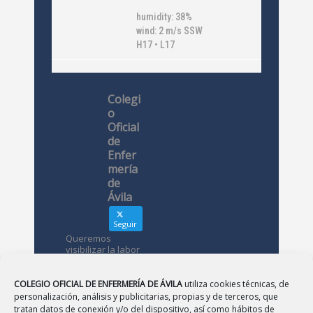
humidity: 38%
wind: 2 m/s SSW
H17 • L17
Colegi
o
Oficial
de
Enfer
mería
de
Ávila
Seguir
Queremos
visibilizar la labor
de las
enfermeras. ¿Nos
conoces?
COLEGIO OFICIAL DE ENFERMERÍA DE ÁVILA
utiliza cookies técnicas, de
personalización, análisis y publicitarias, propias y de terceros, que
tratan datos de conexión y/o del dispositivo, así como hábitos de