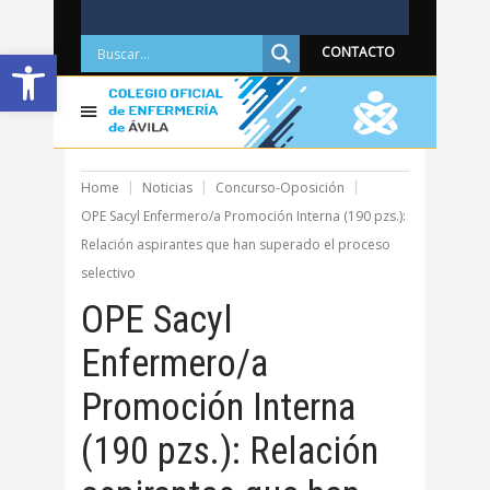
Abrir barra de herramientas
CONTACTO
Home
Noticias
Concurso-Oposición
OPE Sacyl Enfermero/a Promoción Interna (190 pzs.):
Relación aspirantes que han superado el proceso
selectivo
OPE Sacyl
Enfermero/a
Promoción Interna
(190 pzs.): Relación