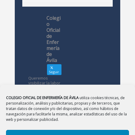
Colegi
o
Oficial
de
Enfer
mería
de
Ávila
Seguir
Queremos
visibilizar la labor
de las
enfermeras. ¿Nos
conoces?
COLEGIO OFICIAL DE ENFERMERÍA DE ÁVILA
utiliza cookies técnicas, de
personalización, análisis y publicitarias, propias y de terceros, que
tratan datos de conexión y/o del dispositivo, así como hábitos de
Avatar
Colegio
navegación para facilitarle la misma, analizar estadísticas del uso de la
Oficial de
web y personalizar publicidad.
Enfermería
de Ávila