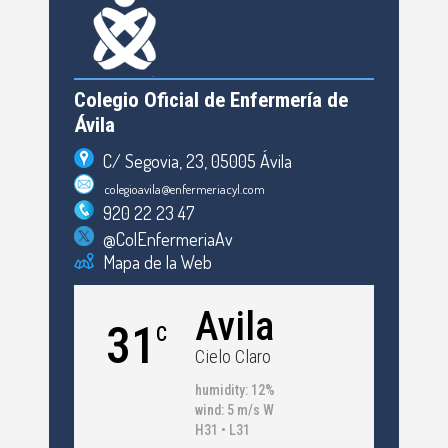
Colegio Oficial de Enfermería de
Ávila
C/ Segovia, 23, 05005 Ávila
colegioavila@enfermeriacyl.com
920 22 23 47
@ColEnfermeriaAv
Mapa de la Web
Avila
31
C
Cielo Claro
humidity: 12%
wind: 5 m/s W
H31 • L31