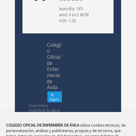
humidity: 14%
wind: 4 m/s WSW
H30 • L30
Colegi
o
Oficial
de
Enfer
mería
de
Ávila
Seguir
Queremos
visibilizar la labor
de las
enfermeras. ¿Nos
conoces?
COLEGIO OFICIAL DE ENFERMERÍA DE ÁVILA
utiliza cookies técnicas, de
personalización, análisis y publicitarias, propias y de terceros, que