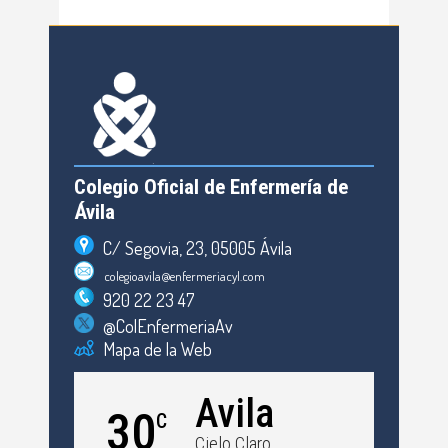
Colegio Oficial de Enfermería de
Ávila
C/ Segovia, 23, 05005 Ávila
colegioavila@enfermeriacyl.com
920 22 23 47
@ColEnfermeriaAv
Mapa de la Web
Avila
30
C
Cielo Claro