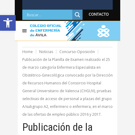
Abrir barra de herramientas
CONTACTO
Home
Noticias
Concurso-Oposición
Publicación de la Planilla de Examen realizado el 25
de marzo categoría Enfermera Especialista en
Obstétrico-Ginecológica convocado por la Dirección
de Recursos Humanos del Consorcio Hospital
General Universitario de Valencia (CHGUV), pruebas
selectivas de acceso de personal a plazas del grupo
A/subgrupo A2, enfermero o enfermera, en el marco
de las ofertas de empleo público 2016 y 2017.
Publicación de la