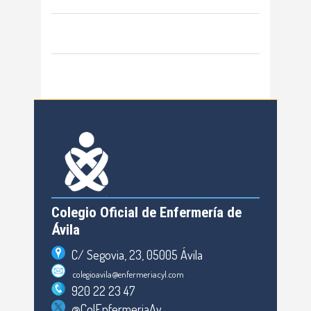
Colegio Oficial de Enfermería de
Ávila
C/ Segovia, 23, 05005 Ávila
colegioavila@enfermeriacyl.com
920 22 23 47
@ColEnfermeriaAv