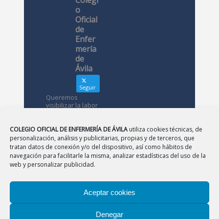
o
Oficial
de
Enfer
mería
de
Ávila
Seguir
Queremos
visibilizar la labor
de las
enfermeras. ¿Nos
conoces?
COLEGIO OFICIAL DE ENFERMERÍA DE ÁVILA
utiliza cookies técnicas, de
personalización, análisis y publicitarias, propias y de terceros, que
tratan datos de conexión y/o del dispositivo, así como hábitos de
Avatar
Colegio
navegación para facilitarle la misma, analizar estadísticas del uso de la
Oficial de
web y personalizar publicidad.
Enfermería
de Ávila
Aceptar cookies
12 May
Denegar