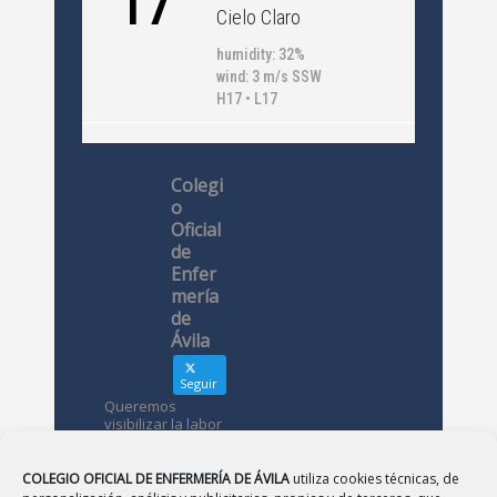
17
Cielo Claro
humidity: 32%
wind: 3 m/s SSW
H17 • L17
Colegi
o
Oficial
de
Enfer
mería
de
Ávila
Seguir
Queremos
visibilizar la labor
de las
enfermeras. ¿Nos
conoces?
COLEGIO OFICIAL DE ENFERMERÍA DE ÁVILA
utiliza cookies técnicas, de