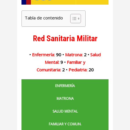
Tabla de contenido
Red Sanitaria Militar
•
Enfermería:
90 •
Matrona:
2 •
Salud
Mental:
9 •
Familiar y
Comunitaria:
2 •
Pediatria:
20
ENFERMERÍA
MATRONA
SALUD MENTAL
FAMILIAR Y COMUN.