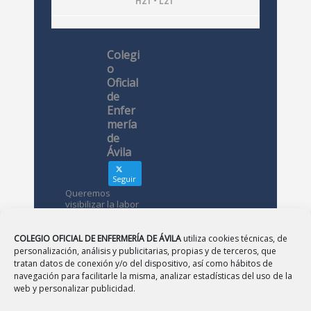
H21 • L21
Colegi
o
Oficial
de
Enfer
mería
de
Ávila
Seguir
Queremos
visibilizar la labor
de las
enfermeras. ¿Nos
conoces?
COLEGIO OFICIAL DE ENFERMERÍA DE ÁVILA
utiliza cookies técnicas, de
personalización, análisis y publicitarias, propias y de terceros, que
tratan datos de conexión y/o del dispositivo, así como hábitos de
Avatar
Colegio
navegación para facilitarle la misma, analizar estadísticas del uso de la
Oficial de
web y personalizar publicidad.
Enfermería