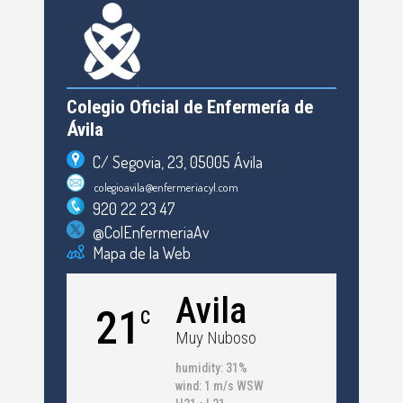
Colegio Oficial de Enfermería de
Ávila
C/ Segovia, 23, 05005 Ávila
colegioavila@enfermeriacyl.com
920 22 23 47
@ColEnfermeriaAv
Mapa de la Web
Avila
21
C
Muy Nuboso
humidity: 31%
wind: 1 m/s WSW