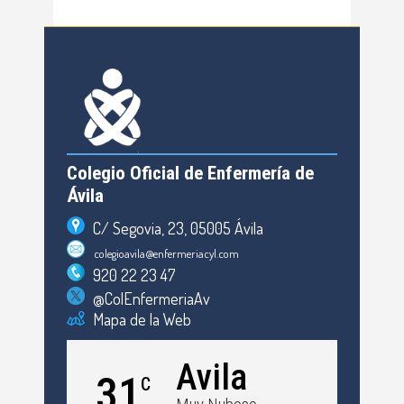
Colegio Oficial de Enfermería de
Ávila
C/ Segovia, 23, 05005 Ávila
colegioavila@enfermeriacyl.com
920 22 23 47
@ColEnfermeriaAv
Mapa de la Web
Avila
31
C