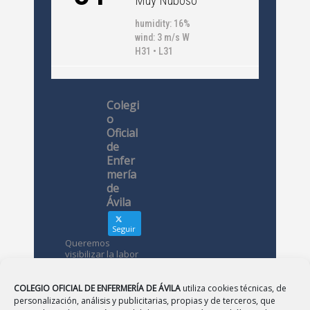
Muy Nuboso
humidity: 16%
wind: 3 m/s W
H31 • L31
Colegi
o
Oficial
de
Enfer
mería
de
Ávila
Seguir
Queremos
visibilizar la labor
de las
enfermeras. ¿Nos
conoces?
COLEGIO OFICIAL DE ENFERMERÍA DE ÁVILA
utiliza cookies técnicas, de
personalización, análisis y publicitarias, propias y de terceros, que