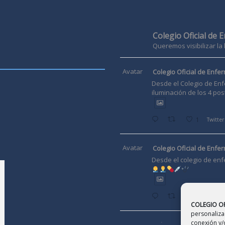
Colegio Oficial de 
Queremos visibilizar la
Avatar
Colegio Oficial de Enfer
Desde el Colegio de Enf
iluminación de los 4 pos
1
Twitter
Avatar
Colegio Oficial de Enfer
Desde el colegio de enf
Twitter
COLEGIO OF
personalizac
conexión y/o
Avatar
Colegio Oficial de Enfer