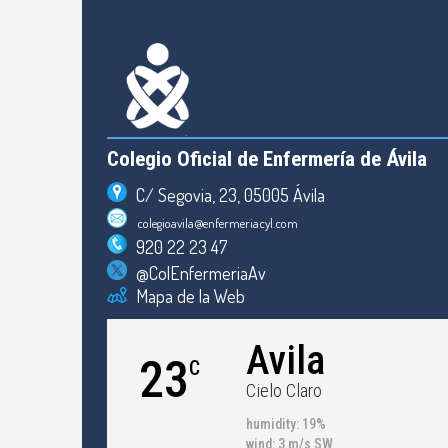
Colegio Oficial de Enfermería de Ávila
C/ Segovia, 23, 05005 Ávila
colegioavila@enfermeriacyl.com
920 22 23 47
@ColEnfermeriaAv
Mapa de la Web
Avila
23
C
Cielo Claro
humidity: 19%
wind: 3 m/s SW