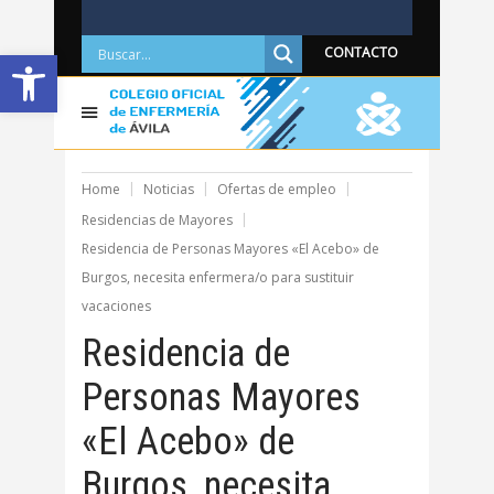
Abrir barra de herramientas
CONTACTO
Home
Noticias
Ofertas de empleo
Residencias de Mayores
Residencia de Personas Mayores «El Acebo» de
Burgos, necesita enfermera/o para sustituir
vacaciones
Residencia de
Personas Mayores
«El Acebo» de
Burgos, necesita