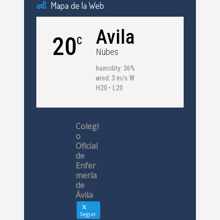
Mapa de la Web
Avila
20
C
Nubes
humidity: 36%
wind: 3 m/s W
H20 • L20
Colegi
o
Oficial
de
Enfer
mería
de
Ávila
Seguir