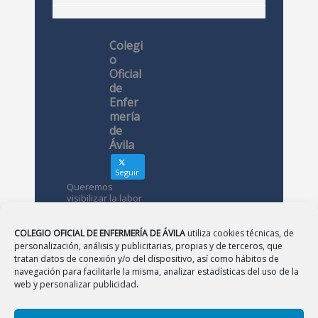
Colegi
o
Oficial
de
Enfer
mería
de
Ávila
Seguir
Queremos
visibilizar la labor
de las
enfermeras. ¿Nos
conoces?
COLEGIO OFICIAL DE ENFERMERÍA DE ÁVILA
utiliza cookies técnicas, de
personalización, análisis y publicitarias, propias y de terceros, que
tratan datos de conexión y/o del dispositivo, así como hábitos de
Avatar
Colegio
navegación para facilitarle la misma, analizar estadísticas del uso de la
Oficial de
web y personalizar publicidad.
Enfermería
de Ávila