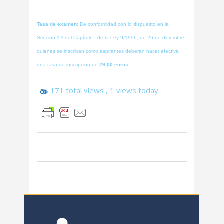
Tasa de examen:
De conformidad con lo dispuesto en la
Sección 1.ª del Capítulo I de la Ley 9/1996, de 26 de diciembre,
quienes se inscriban como aspirantes deberán hacer efectiva
una tasa de inscripción de
29,00 euros
171 total views
, 1 views today