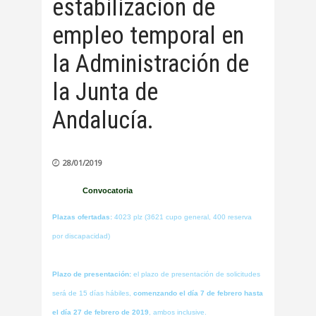
estabilización de
empleo temporal en
la Administración de
la Junta de
Andalucía.
28/01/2019
Convocatoria
Plazas ofertadas:
4023 plz (3621 cupo general, 400 reserva
por discapacidad)
Plazo de presentación:
el plazo de presentación de solicitudes
será de 15 días hábiles,
comenzando el día 7 de febrero hasta
el día 27 de febrero de 2019
, ambos inclusive.