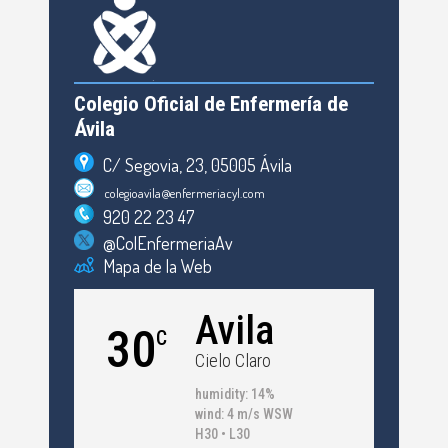
Colegio Oficial de Enfermería de
Ávila
C/ Segovia, 23, 05005 Ávila
colegioavila@enfermeriacyl.com
920 22 23 47
@ColEnfermeriaAv
Mapa de la Web
Avila
30
C
Cielo Claro
humidity: 14%
wind: 4 m/s WSW
H30 • L30