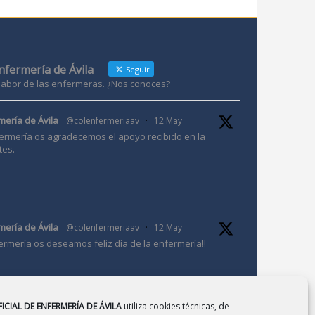
Enfermería de Ávila
Seguir
 labor de las enfermeras. ¿Nos conoces?
mería de Ávila
@colenfermeriaav
·
12 May
ermería os agradecemos el apoyo recibido en la
tes.
mería de Ávila
@colenfermeriaav
·
12 May
ermería os deseamos feliz día de la enfermería!!
ICIAL DE ENFERMERÍA DE ÁVILA
utiliza cookies técnicas, de