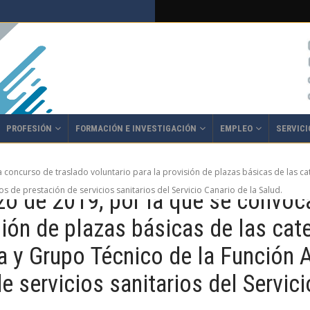
PROFESIÓN
FORMACIÓN E INVESTIGACIÓN
EMPLEO
SERVICI
concurso de traslado voluntario para la provisión de plazas básicas de las ca
s de prestación de servicios sanitarios del Servicio Canario de la Salud.
zo de 2019, por la que se convoc
isión de plazas básicas de las ca
a y Grupo Técnico de la Función A
 servicios sanitarios del Servici