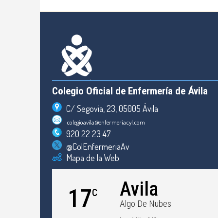
Colegio Oficial de Enfermería de Ávila
C/ Segovia, 23, 05005 Ávila
colegioavila@enfermeriacyl.com
920 22 23 47
@ColEnfermeriaAv
Mapa de la Web
Avila
17
C
Algo De Nubes